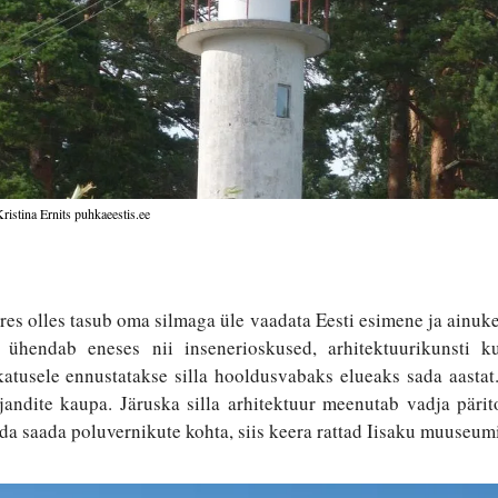
ristina Ernits puhkaeestis.ee
es olles tasub oma silmaga üle vaadata Eesti esimene ja ainuke 
ühendab eneses nii insenerioskused, arhitektuurikunsti kui
atusele ennustatakse silla hooldusvabaks elueaks sada aastat.
andite kaupa. Järuska silla arhitektuur meenutab vadja pärito
a saada poluvernikute kohta, siis keera rattad Iisaku muuseum