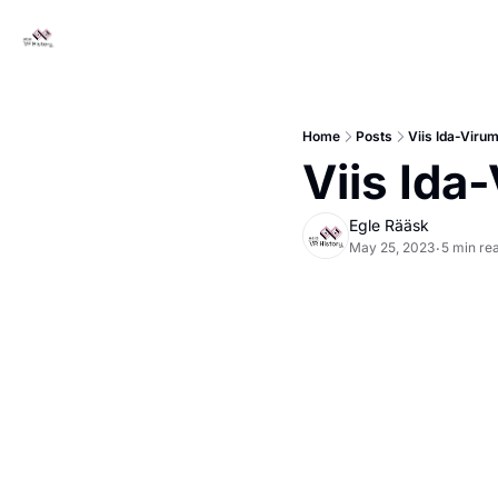
Home
Posts
Viis Ida-Viru
Viis Ida
Egle Rääsk
May 25, 2023
5 min re
•