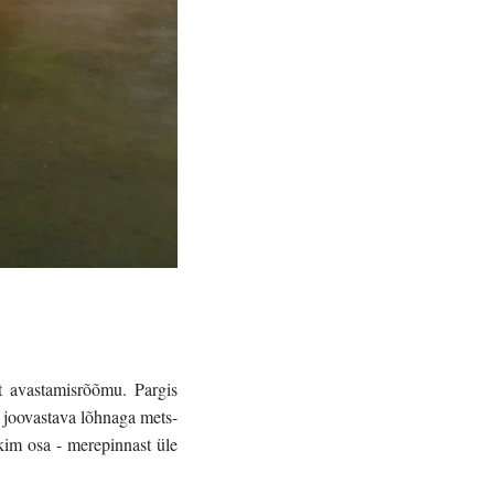
 avastamisrõõmu. Pargis 
v joovastava lõhnaga mets-
kim osa - merepinnast üle 