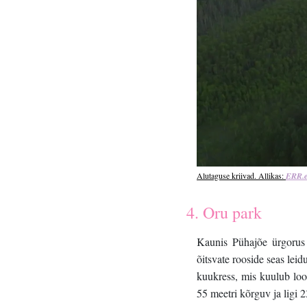
Alutaguse kriivad. Allikas: 
ERR.e
4. Oru park
Kaunis Pühajõe ürgorus 
õitsvate rooside seas lei
kuukress, mis kuulub lood
55 meetri kõrguv ja ligi 