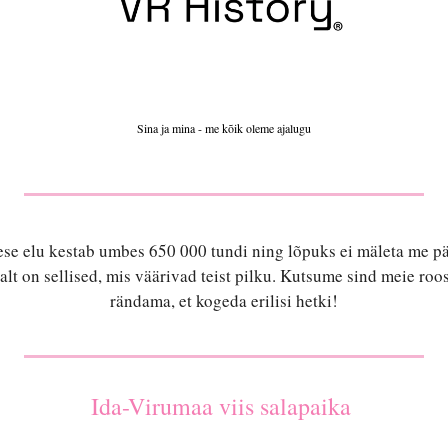
Sina ja mina - me kõik oleme ajalugu
ese elu kestab umbes 650 000 tundi ning lõpuks ei mäleta me päe
lt on sellised, mis väärivad teist pilku. Kutsume sind meie roosa
rändama, et kogeda erilisi hetki!
Ida-Virumaa viis salapaika 