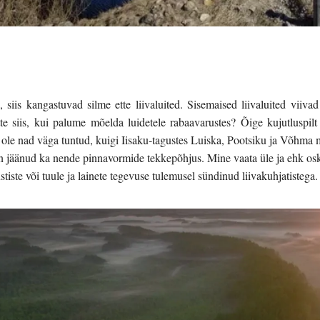
siis kangastuvad silme ette liivaluited. Sisemaised liivaluited viiva
ette siis, kui palume mõelda luidetele rabaavarustes? Õige kujutluspil
i ole nad väga tuntud, kuigi Iisaku-tagustes Luiska, Pootsiku ja Võhma
on jäänud ka nende pinnavormide tekkepõhjus. Mine vaata üle ja ehk osk
iste või tuule ja lainete tegevuse tulemusel sündinud liivakuhjatistega.