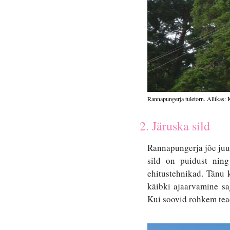
Rannapungerja tuletorn. Allikas: K
2. Järuska sild
Rannapungerja jõe juur
sild on puidust ning 
ehitustehnikad. Tänu k
käibki ajaarvamine saj
Kui soovid rohkem tead