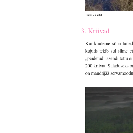
Järuska sild
3. Kriivad
Kui kuuleme sõna luited, 
kujutis tekib sul silme 
„peidetud” asendi tõttu e
200 kriivat. Saladuseks 
on mandrijää servamoodust