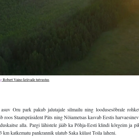
e
 Robert Vaino kriivade tutvustus
asuv Oru park pakub jalutajale silmailu ning loodusesõbrale rohket
dub roos Staatspräsident Päts ning Nõiametsas kasvab Eestis harvaesine
uskaitse alla. Pargi lähistele jääb ka Põhja-Eesti klindi kõrgeim ja pi
23 km katkematu pankrannik ulatub Saka külast Toila laheni.