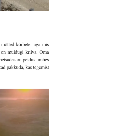
d mõtted kõrbele, aga mis 
t on muidugi kriiva. Oma 
 metsades on peidus umbes 
ad pakkuda, kas tegemist 
 