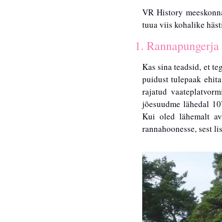
VR History meeskonna 
tuua viis kohalike häst
1. Rannapungerja 
Kas sina teadsid, et t
puidust tulepaak ehitat
rajatud vaateplatvorm
jõesuudme lähedal 107-
Kui oled lähemalt ava
rannahoonesse, sest lis