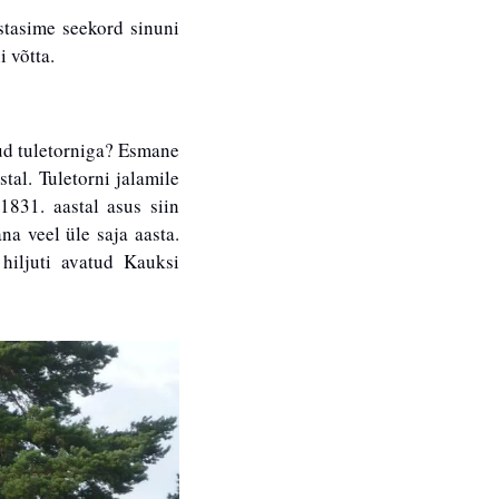
tasime seekord sinuni 
 võtta. 
ud tuletorniga? Esmane 
al. Tuletorni jalamile 
831. aastal asus siin 
a veel üle saja aasta. 
hiljuti avatud Kauksi 