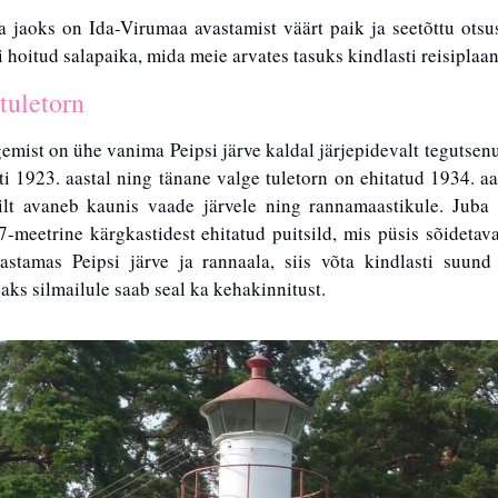
jaoks on Ida-Virumaa avastamist väärt paik ja seetõttu otsus
i hoitud salapaika, mida meie arvates tasuks kindlasti reisiplaani
tuletorn
egemist on ühe vanima Peipsi järve kaldal järjepidevalt tegutsen
i 1923. aastal ning tänane valge tuletorn on ehitatud 1934. aast
ilt avaneb kaunis vaade järvele ning rannamaastikule. Juba 1
meetrine kärgkastidest ehitatud puitsild, mis püsis sõidetavan
stamas Peipsi järve ja rannaala, siis võta kindlasti suund 
aks silmailule saab seal ka kehakinnitust. 