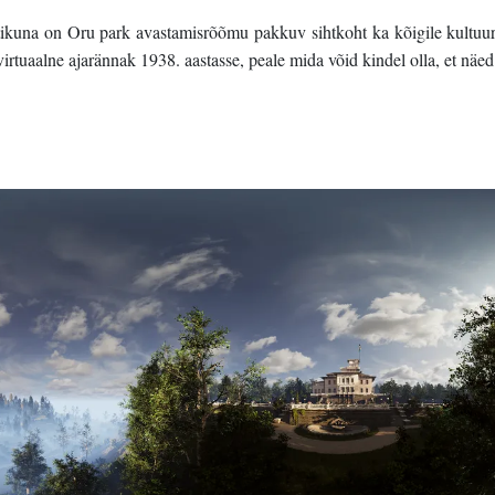
kuna on Oru park avastamisrõõmu pakkuv sihtkoht ka kõigile kultuuri- j
virtuaalne ajarännak 1938. aastasse, peale mida võid kindel olla, et näed 